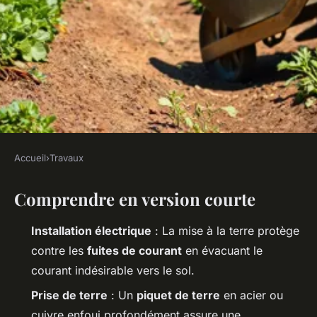
Accueil
›
Travaux
TRAVAUX
Comprendre en version courte
Sécurisez votre espace :
solutions pour une mise à la
Installation électrique
: La mise à la terre protège
terre efficace
contre les
fuites de courant
en évacuant le
courant indésirable vers le sol.
Auberte
•
10/03/2026 14:55
•
12 min de lecture
Prise de terre
: Un
piquet de terre
en acier ou
cuivre enfoui profondément assure une