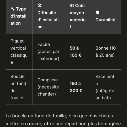
🛠️
💶 Coût
🔧 Type
Difficulté
moyen
🛡️
d’install
d'installati
matérie
Durabilité
ation
on
l
Piquet
Facile
vertical
50 à
Bonne (10
(accès par
classiqu
100 €
à 20 ans)
l’extérieur)
e
Boucle
Excellent
Complexe
en fond
150 à
e
(nécessite
de
300 €
(intégrée
chantier)
fouille
au bâti)
La boucle en fond de fouille, bien que plus chère à
mettre en œuvre, offre une répartition plus homogène