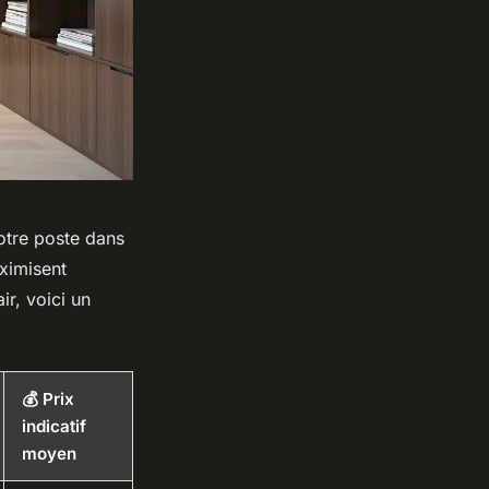
otre poste dans
aximisent
ir, voici un
💰 Prix
indicatif
moyen