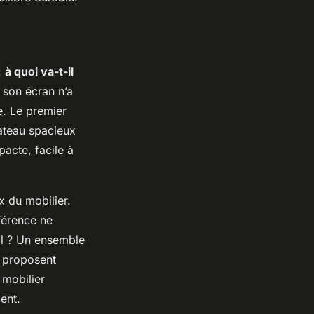
:
à quoi va-t-il
 son écran n’a
e. Le premier
lateau spacieux
acte, facile à
x du mobilier.
férence ne
al ? Un ensemble
s proposent
 mobilier
ent.