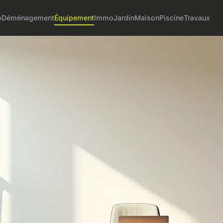
o
Déménagement
Équipement
Immo
Jardin
Maison
Piscine
Travaux