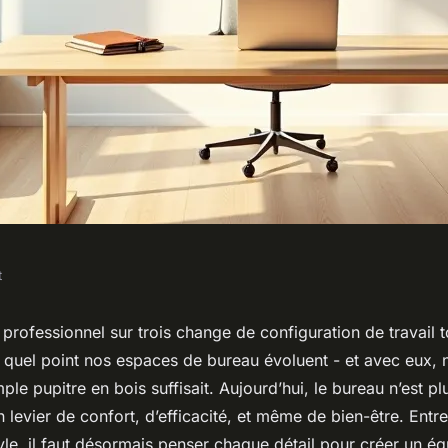
t
otre style de
professionnel sur trois change de configuration de travail t
à quel point nos espaces de bureau évoluent - et avec eux, n
 et efficacité
mple pupitre en bois suffisait. Aujourd’hui, le bureau n’est p
 levier de confort, d’efficacité, et même de bien-être. Entre f
le, il faut désormais penser chaque détail pour créer un équ