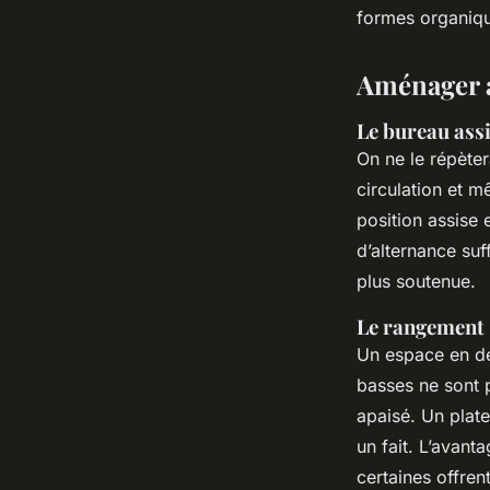
formes organique
Aménager av
Le bureau ass
On ne le répèter
circulation et 
position assise 
d’alternance suf
plus soutenue.
Le rangement :
Un espace en dé
basses ne sont p
apaisé. Un plate
un fait. L’avant
certaines offre