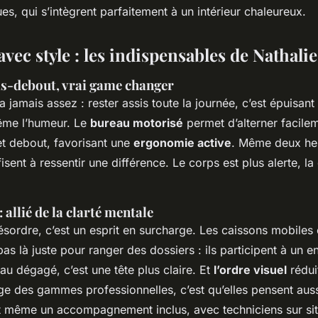
s, qui s’intègrent parfaitement à un intérieur chaleureux.
ec style : les indispensables de Nathalie
is-debout, vrai game changer
a jamais assez : rester assis toute la journée, c’est épuisant
même l’humeur. Le
bureau motorisé
permet d’alterner facile
et debout, favorisant une
ergonomie active
. Même deux heu
fisent à ressentir une différence. Le corps est plus alerte, l
 allié de la clarté mentale
sordre, c’est un esprit en surcharge. Les caissons mobiles 
as là juste pour ranger des dossiers : ils participent à un 
au dégagé, c’est une tête plus claire. Et
l’ordre visuel
réduit
age des gammes professionnelles, c’est qu’elles pensent aus
nt même un accompagnement inclus, avec techniciens sur si