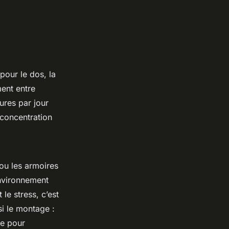
 pour le dos, la
ment entre
res par jour
a concentration
ou les armoires
environnement
 le stress, c’est
si le montage :
te pour