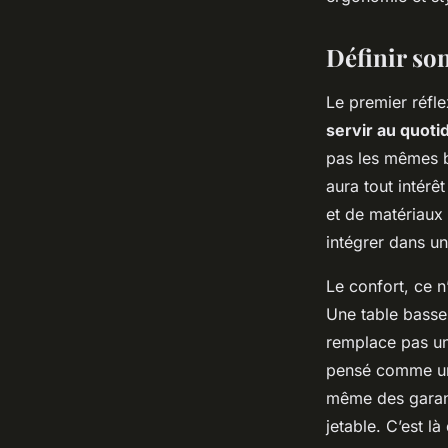
Fabien
•
26/06/2026 07:19
•
9 min de lecture
Définir son
Le premier réfl
servir au quoti
pas les mêmes be
aura tout intérê
et de matériaux
intégrer dans un
Le confort, ce n
Une table basse 
remplace pas un
pensé comme un 
même des garant
jetable. C’est l