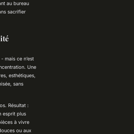
ant au bureau
ns sacrifier
ité
 - mais ce n’est
oncentration. Une
res, esthétiques,
misée, sans
os. Résultat :
 esprit plus
pièces à vivre
 douces ou aux