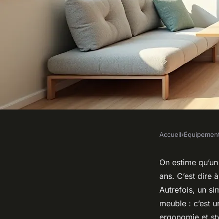
Accueil
›
Équipemen
ÉQUIPEMENT
Un bureau adapté à v
On estime qu’un 
ans. C’est dire 
travail, entre confort
Autrefois, un si
meuble : c’est un
ergonomie et sty