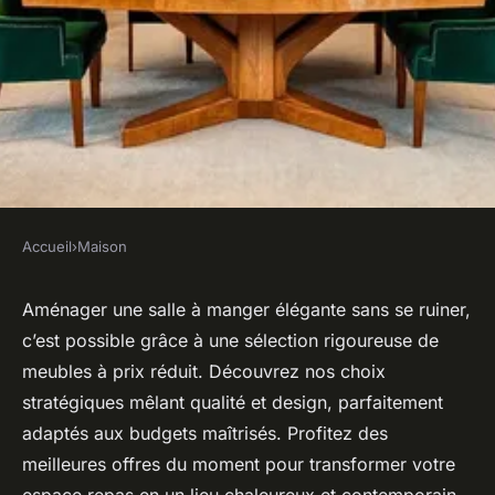
Accueil
›
Maison
MAISON
Top meubles salle à manger à
Aménager une salle à manger élégante sans se ruiner,
c’est possible grâce à une sélection rigoureuse de
prix réduit : nos sélections
meubles à prix réduit. Découvrez nos choix
immanquables
stratégiques mêlant qualité et design, parfaitement
adaptés aux budgets maîtrisés. Profitez des
Manon
•
28 septembre 2025
•
5 min de lecture
meilleures offres du moment pour transformer votre