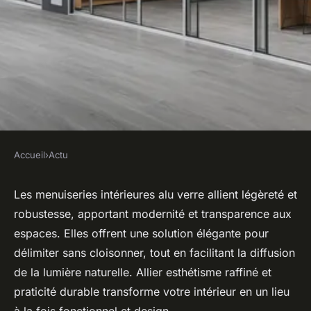
Accueil
›
Actu
ACTU
Menuiseries intérieures alu
Les menuiseries intérieures alu verre allient légèreté et
robustesse, apportant modernité et transparence aux
verre : esthétisme et praticité.
espaces. Elles offrent une solution élégante pour
délimiter sans cloisonner, tout en facilitant la diffusion
Manon
•
4 septembre 2025
•
4 min de lecture
de la lumière naturelle. Allier esthétisme raffiné et
praticité durable transforme votre intérieur en un lieu