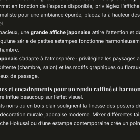
rmat en fonction de l’espace disponible, privilégiez l’affich
maliste pour une ambiance épurée, placez-la à hauteur de
el.
spacieux, une
grande affiche japonaise
attire l’attention et 
s qu’une série de petites estampes fonctionne harmonieuse
chambre.
japonais
s’adapte à l’atmosphère : privilégiez les paysages 
détente (chambre, salon) et les motifs graphiques ou florau
ieux de passage.
ches et encadrements pour un rendu raffiné et harmo
e influe beaucoup sur l’effet visuel.
 noirs ou en bois clair soulignent la finesse des posters d
a décoration murale japonaise moderne. Mixer différentes tai
fiche Hokusai ou d’une estampe contemporaine crée un point