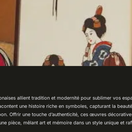
rt et décoration
onaises allient tradition et modernité pour sublimer vos esp
racontent une histoire riche en symboles, capturant la beauté
e
pon. Offrir une touche d’authenticité, ces œuvres décorativ
ne pièce, mêlant art et mémoire dans un style unique et raf