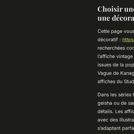
Manon
•
31 mai 2025
•
5 min de lecture
Choisir une
une décorat
Cette page vous
décoratif :
https
recherchées comp
l’affiche vintag
issues de la pop
Vague de Kanaga
affiches du Stu
Dans les séries 
geisha ou de sam
détails. Les aff
avec des illust
s’adaptant parfa