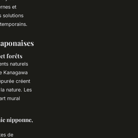
rnes et
s solutions
ntemporains.
 japonaises
et forêts
ents naturels
 de Kanagawa
 épurée créent
la nature. Les
art mural
hie nipponne,
ttes de