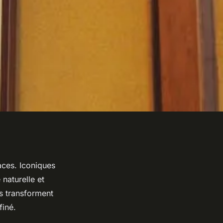
aces. Iconiques
 naturelle et
es transforment
finé.