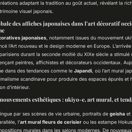
éations adaptant la tradition au goût actuel, révélant la rich
trimoine visuel japonais.
obale des affiches japonaises dans l’art décoratif occi
ne
coratives japonaises
, notamment issues du mouvement uki
encé l’Art nouveau et le design moderne en Europe. L’arrivé
parisiens durant la seconde moitié du XIXe siècle a stimul
ençant peintres, affichistes et décorateurs occidentaux. Auj
nue dans des tendances comme le
Japandi
, où l’art mural ja
imalisme scandinave pour produire des espaces épurés et
on d’intérieur.
mouvements esthétiques : ukiyo-e, art mural, et ten
tingue par ses scènes de vie urbaine, portraits de
geisha
et
allèle, l’
art mural fleurs de cerisier
ou les estampe Hokusa
ompositions murales dans les salons modernes. De nouveaux