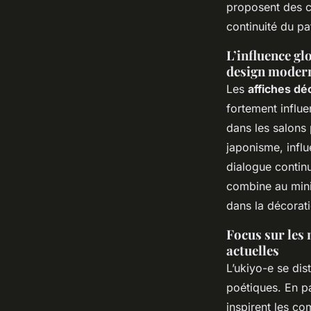
proposent des cr
continuité du pa
L’influence gl
design moder
Les
affiches dé
fortement influ
dans les salons 
japonisme, influ
dialogue conti
combine au min
dans la décorati
Focus sur les 
actuelles
L’ukiyo-e se dis
poétiques. En par
inspirent les c