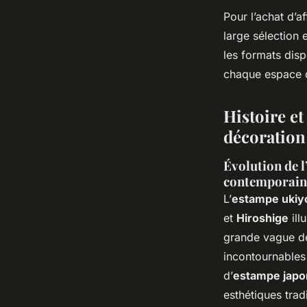
Pour l’achat d’a
large sélection 
les formats dis
chaque espace d
Histoire et
décoration
Évolution de l
contemporain
L’
estampe ukiy
et
Hiroshige
ill
grande vague de
incontournables 
d’
estampe japo
esthétiques trad