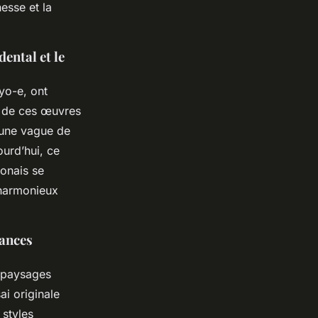
esse et la
dental et le
yo-e, ont
e de ces œuvres
é une vague de
ourd’hui, ce
ponais se
 harmonieux
dances
 paysages
i originale
 styles