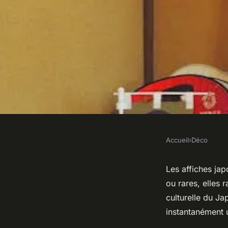
Accueil
›
Déco
DÉCO
Affiche japonaise : a
Les affiches jap
ou rares, elles 
pour un style uniqu
culturelle du Ja
instantanément u