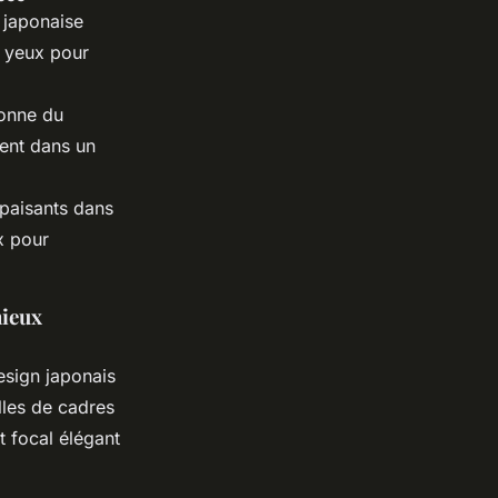
e japonaise
s yeux pour
donne du
ment dans un
apaisants dans
x pour
nieux
esign japonais
lles de cadres
 focal élégant