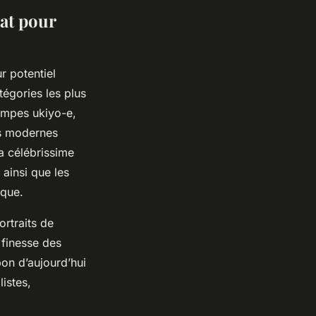
hat pour
r potentiel
tégories les plus
tampes ukiyo-e,
ns modernes
a célébrissime
ainsi que les
ique.
ortraits de
a finesse des
pon d’aujourd’hui
istes,