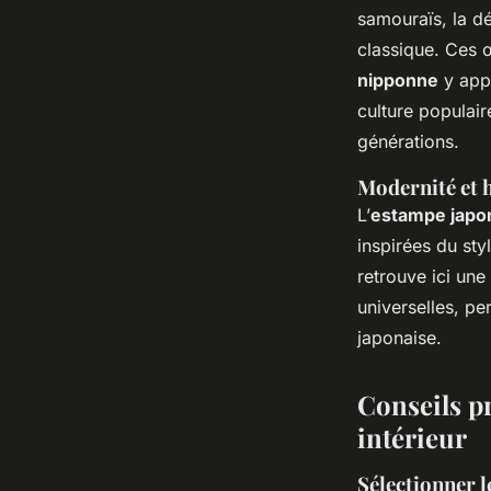
samouraïs, la dé
classique. Ces œ
nipponne
y appo
culture populai
générations.
Modernité et h
L’
estampe japo
inspirées du sty
retrouve ici une
universelles, pe
japonaise.
Conseils pr
intérieur
Sélectionner l