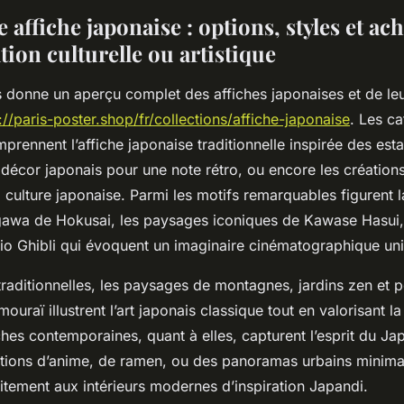
 affiche japonaise : options, styles et ac
ion culturelle ou artistique
 donne un aperçu complet des affiches japonaises et de leu
://paris-poster.shop/fr/collections/affiche-japonaise
. Les ca
rennent l’affiche japonaise traditionnelle inspirée des es
e décor japonais pour une note rétro, ou encore les créatio
 culture japonaise. Parmi les motifs remarquables figurent l
wa de Hokusai, les paysages iconiques de Kawase Hasui, 
dio Ghibli qui évoquent un imaginaire cinématographique un
traditionnelles, les paysages de montagnes, jardins zen et p
ouraï illustrent l’art japonais classique tout en valorisant l
iches contemporaines, quant à elles, capturent l’esprit du Ja
rations d’anime, de ramen, ou des panoramas urbains minimal
itement aux intérieurs modernes d’inspiration Japandi.