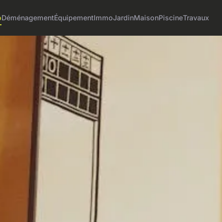
o
Déménagement
Équipement
Immo
Jardin
Maison
Piscine
Travaux