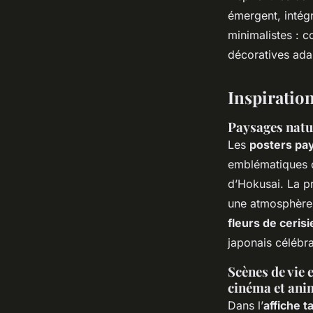
émergent, intégr
minimalistes : c
décoratives ada
Inspiration
Paysages natur
Les
posters pa
emblématiques c
d’Hokusai. La pr
une atmosphère 
fleurs de cerisi
japonais célébra
Scènes de vie 
cinéma et ani
Dans l’
affiche t