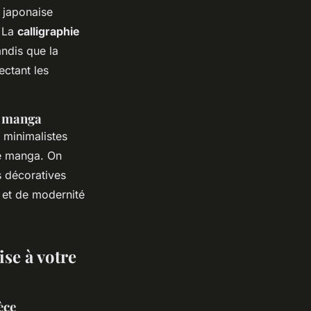
 japonaise
. La
calligraphie
andis que la
ectant les
e manga
 minimalistes
le manga. On
s décoratives
é et de modernité
ise à votre
èce