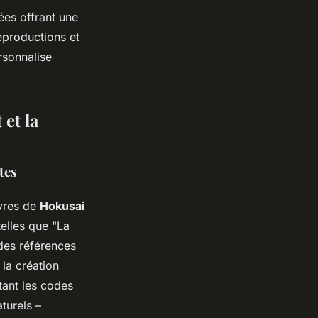
sées offrant une
reproductions et
rsonnalise
 et la
tes
uvres de
Hokusai
telles que "La
des références
 la création
tant les codes
turels –