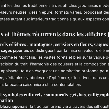
ant les thèmes traditionnels à des affiches japonaises mode
ouleurs neutres, dessin épuré, formats variés, proposant de
ptées autant aux intérieurs traditionnels qu’aux espaces co
s et thèmes récurrents dans les affiches
els célèbres : montagnes, cerisiers en fleurs, vagues 
ysages japonais
se distinguent par la mise en valeur d’élém
omme le Mont Fuji, les vastes forêts et bien sûr la vague
écision du trait, l’harmonie des couleurs et la composition
apaisante, tout en évoquant une admiration profonde pour 
er
, véritables symboles de l’éphémère, s’inscrivent dans un 
nt la beauté saisonnière et la contemplation.
et symboles culturels : samouraïs, geishas, calligrap
mation
ableau japonais
, la tradition prend vie à travers des silhoue