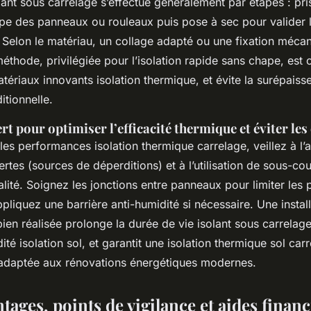
solant sous carrelage s’effectue généralement par étapes : p
pe des panneaux ou rouleaux puis pose à sec pour valider 
 Selon le matériau, un collage adapté ou une fixation mécan
 méthode, privilégiée pour l’isolation rapide sans chape, est
riaux innovants isolation thermique, et évite la surépaisse
itionnelle.
rt pour optimiser l’efficacité thermique et éviter les
es performances isolation thermique carrelage, veillez à l
tes (sources de déperditions) et à l’utilisation de sous-co
lité. Soignez les jonctions entre panneaux pour limiter les 
pliquez une barrière anti-humidité si nécessaire. Une install
ien réalisée prolonge la durée de vie isolant sous carrelage
ité isolation sol, et garantit une isolation thermique sol car
 adaptée aux rénovations énergétiques modernes.
tages, points de vigilance et aides finan