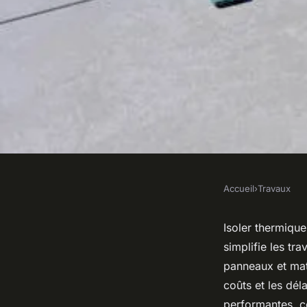
Accueil
›
Travaux
TRAVAUX
Isolation thermique 
Isoler thermiqu
simplifie les tr
l'option sans chape 
panneaux et mats
coûts et les dél
performantes, c