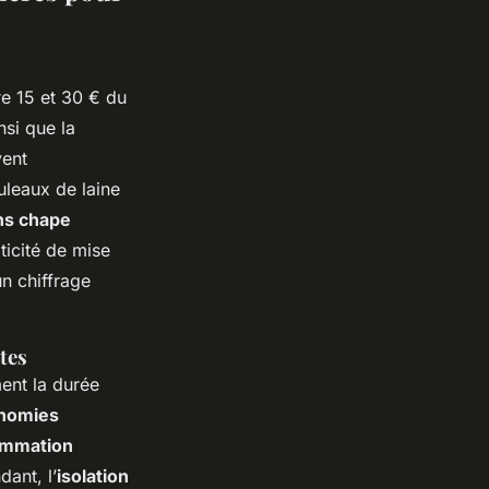
e 15 et 30 € du
nsi que la
vent
uleaux de laine
ans chape
ticité de mise
 chiffrage
tes
ent la durée
nomies
mmation
ant, l’
isolation