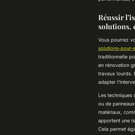
Manon
•
21 mai 2025
•
5 min de lecture
Réussir l’i
solutions, 
Vous pourrez vo
solutions-pour-e
traditionnelle p
en rénovation gr
travaux lourds. L
adapter l’interv
Les techniques 
ou de panneaux 
matériaux, comme
apportent une is
Cela permet éga