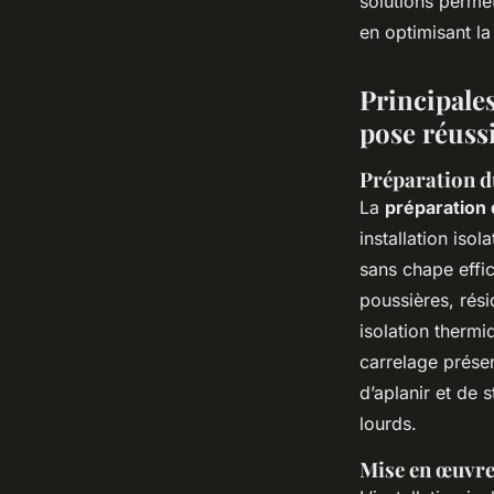
solutions perme
en optimisant la
Principales
pose réuss
Préparation du
La
préparation
installation iso
sans chape effic
poussières, rési
isolation thermi
carrelage présen
d’aplanir et de 
lourds.
Mise en œuvre 