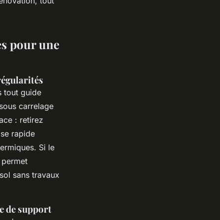
énovation, tout
ues pour une
régularités
 tout guide
 sous carrelage
ce : retirez
ose rapide
ermiques. Si le
é permet
 sol sans travaux
pe de support