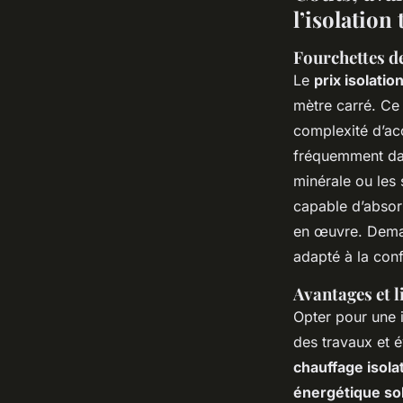
l’isolatio
Fourchettes de
Le
prix isolati
mètre carré. Ce 
complexité d’ac
fréquemment dans
minérale ou les
capable d’absorb
en œuvre. Dem
adapté à la conf
Avantages et l
Opter pour une 
des travaux et 
chauffage isola
énergétique sol