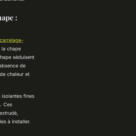
hape :
-carrelage-
à la chape
 chape séduisent
l’absence de
 de chaleur et
isolantes fines
s. Ces
extrudé,
s à installer.