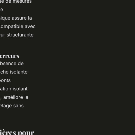
rise de mesures
le
ique assure la
 compatible avec
ur structurante
 erreurs
’absence de
uche isolante
ponts
ation isolant
, améliore la
relage sans
cières pour