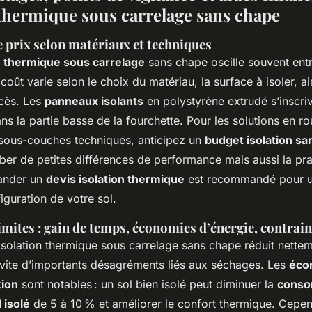
n thermique sous carrelage sans chape
 prix selon matériaux et techniques
on thermique sous carrelage
sans chape oscille souvent entr
coût varie selon le choix du matériau, la surface à isoler, ai
cès. Les
panneaux isolants
en polystyrène extrudé s’inscri
 la partie basse de la fourchette. Pour les solutions en ro
 sous-couches techniques, anticipez un
budget isolation s
er de petites différences de performance mais aussi la pra
ander un
devis isolation thermique
est recommandé pour un
iguration de votre sol.
imites : gain de temps, économies d’énergie, contrain
isolation thermique sous carrelage sans chape réduit nettem
évite d’importants désagréments liés aux séchages. Les
éco
tion
sont notables : un sol bien isolé peut diminuer la
conso
 isolé
de 5 à 10 % et améliorer le confort thermique. Cepend