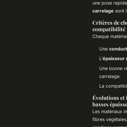
une pose rapide
carrelage
sont i
Critères de ch
compatibilité
Chaque matériau 
Une
conduct
L’
épaisseur 
Une bonne rés
carrelage.
La compatibil
Évolutions et 
basses épaiss
Les matériaux in
fibres végétale