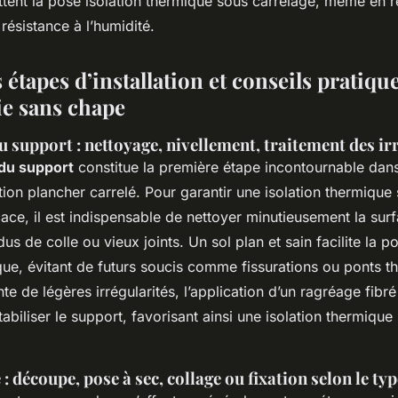
ttent la pose isolation thermique sous carrelage, même en r
 résistance à l’humidité.
 étapes d’installation et conseils pratiq
ie sans chape
 support : nettoyage, nivellement, traitement des ir
 du support
constitue la première étape incontournable dans
lation plancher carrelé. Pour garantir une isolation thermique
ace, il est indispensable de nettoyer minutieusement la surfa
dus de colle ou vieux joints. Un sol plan et sain facilite la p
que, évitant de futurs soucis comme fissurations ou ponts th
te de légères irrégularités, l’application d’un ragréage fibr
stabiliser le support, favorisant ainsi une isolation thermique
: découpe, pose à sec, collage ou fixation selon le ty