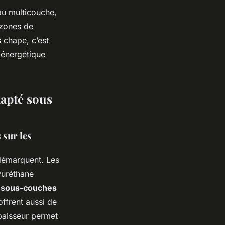
ou multicouche,
 zones de
 chape, c’est
 énergétique
dapté sous
 sur les
 démarquent. Les
yuréthane
s
sous-couches
offrent aussi de
paisseur permet