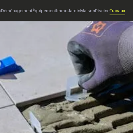
o
Déménagement
Équipement
Immo
Jardin
Maison
Piscine
Travaux