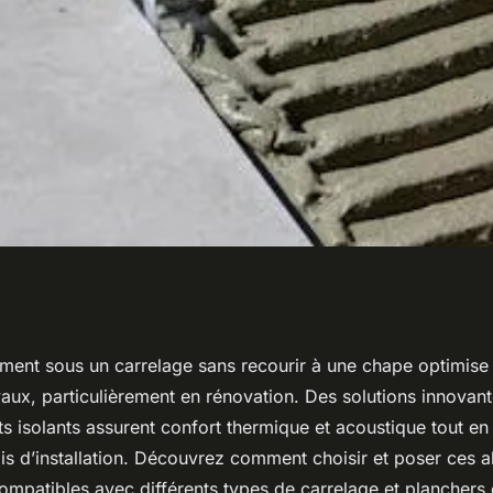
sous carrelage :
ement sous un carrelage sans recourir à une chape optimise 
avaux, particulièrement en rénovation. Des solutions innova
astucieuse
 isolants assurent confort thermique et acoustique tout en 
ais d’installation. Découvrez comment choisir et poser ces a
ompatibles avec différents types de carrelage et planchers 