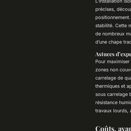
L’installation i
précises, décou
positionnement.
stabilité. Cette
de nombreux maté
d’une chape trad
Astuces d’expe
Pour maximiser l
zones non couver
carrelage de qua
thermiques et ap
sous carrelage b
résistance humid
travaux lourds,
Coûts, avan