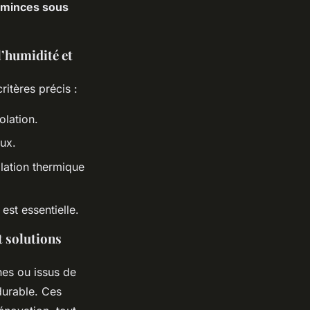
s minces sous
l’humidité et
itères précis :
olation.
aux.
olation thermique
est essentielle.
t solutions
hes ou issus de
durable. Ces