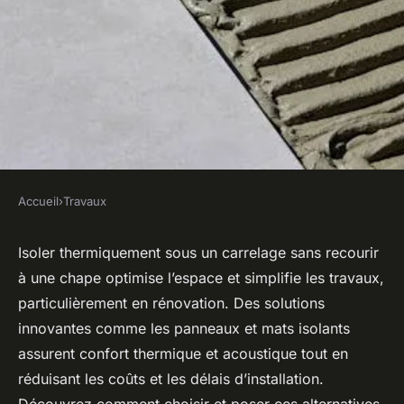
Accueil
›
Travaux
TRAVAUX
Isolation thermique sous
Isoler thermiquement sous un carrelage sans recourir
à une chape optimise l’espace et simplifie les travaux,
carrelage : l'option sans chape
particulièrement en rénovation. Des solutions
astucieuse
innovantes comme les panneaux et mats isolants
assurent confort thermique et acoustique tout en
Manon
•
21 mai 2025
•
5 min de lecture
réduisant les coûts et les délais d’installation.