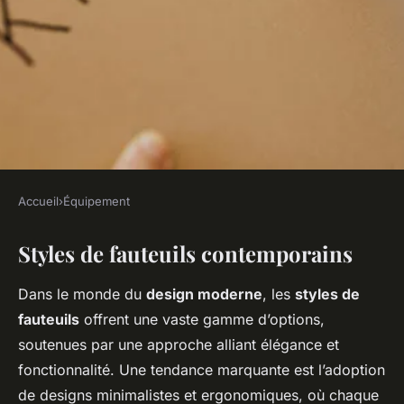
Accueil
›
Équipement
ÉQUIPEMENT
Styles de fauteuils contemporains
Les tendances actuelles en
matière de fauteuils
Dans le monde du
design moderne
, les
styles de
fauteuils
offrent une vaste gamme d’options,
Manon
•
15 janvier 2025
•
6 min de lecture
soutenues par une approche alliant élégance et
fonctionnalité. Une tendance marquante est l’adoption
de designs minimalistes et ergonomiques, où chaque