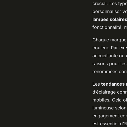
crucial. Les ty
personnaliser v
lampes solaires
fonctionnalité, 
Chaque marque p
couleur. Par ex
accueillante ou
raisons pour le
renommées comm
Les
tendances 
d’éclairage conn
mobiles. Cela off
lumineuse selon
engagement conti
est essentiel d’