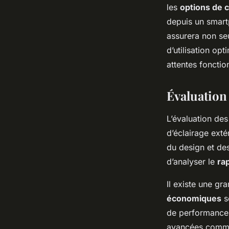
les
options de 
depuis un smartp
assurera non se
d’utilisation op
attentes fonctio
Évaluation 
L’évaluation de
d’éclairage exté
du design et des
d’analyser le
rap
Il existe une gr
économiques
s
de performance,
avancées comme l