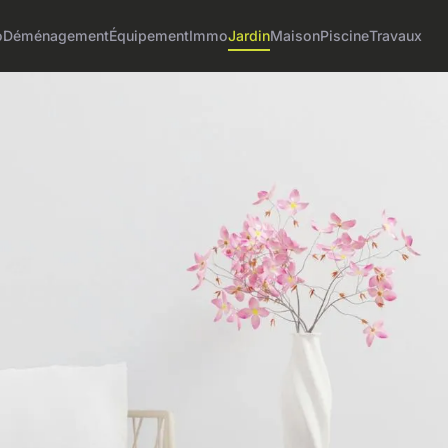
o
Déménagement
Équipement
Immo
Jardin
Maison
Piscine
Travaux