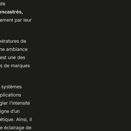
 de
encastrés,
ement par leur
pératures de
une ambiance
’est une des
its de marques
e systèmes
plications
ler l’intensité
igne d’un
ique. Ainsi, il
re éclairage de