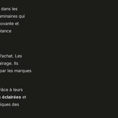
 dans les
uminaires qui
novante et
stance
’achat. Les
irage. Ils
 par les marques
râce à leurs
us
éclairées
et
fiques des