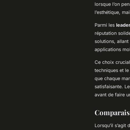
Manon
•
20 décembre 2024
•
5 min de lecture
lorsque l’on pen
l’esthétique, ma
Parmi les
leade
réputation solid
solutions, allan
applications mob
Ce choix crucial
techniques et l
que chaque marq
satisfaisante. 
avant de faire u
Comparais
Lorsqu’il s’agit