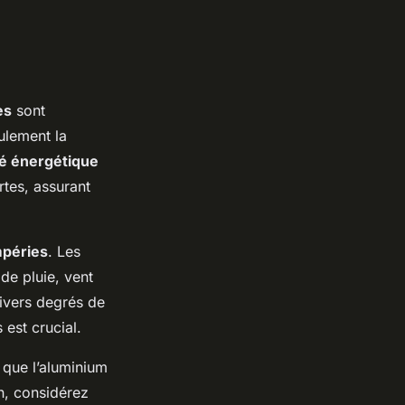
es
sont
ulement la
té énergétique
rtes, assurant
mpéries
. Les
 de pluie, vent
ivers degrés de
 est crucial.
s que l’aluminium
in, considérez