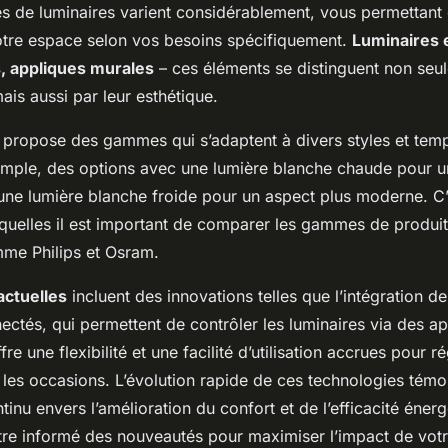
pes de luminaires varient considérablement, vous permettant
otre espace selon vos besoins spécifiquement.
Luminaires 
, appliques murales
– ces éléments se distinguent non seul
mais aussi par leur esthétique.
ropose des gammes qui s’adaptent à divers styles et tem
emple, des options avec une lumière blanche chaude pour 
 une lumière blanche froide pour un aspect plus moderne. C
squelles il est important de comparer les gammes de produ
e Philips et Osram.
actuelles
incluent des innovations telles que l’intégration d
ectés, qui permettent de contrôler les luminaires via des ap
re une flexibilité et une facilité d’utilisation accrues pour rég
 les occasions. L’évolution rapide de ces technologies témo
nu envers l’amélioration du confort et de l’efficacité énergét
être informé des nouveautés pour maximiser l’impact de vot