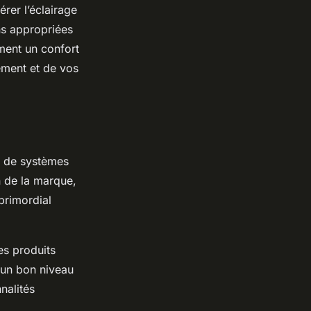
rer l’éclairage
ns appropriées
ment un confort
nement et de vos
at de systèmes
 de la marque,
primordial
es produits
 un bon niveau
nalités