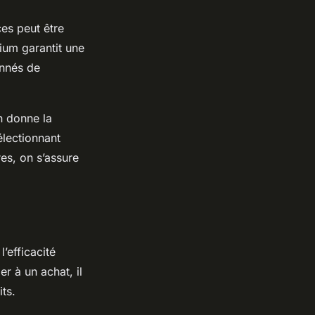
ces peut être
ium garantit une
onnés de
n donne la
sélectionnant
res, on s’assure
l’efficacité
er à un achat, il
its.