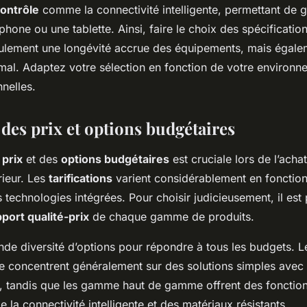
contrôle
comme la connectivité intelligente, permettant de gé
hone ou une tablette. Ainsi, faire le choix des spécificatio
ulement une longévité accrue des équipements, mais égale
timal. Adaptez votre sélection en fonction de votre environ
nnelles.
des prix et options budgétaires
s
prix
et des
options budgétaires
est cruciale lors de l’ach
rieur. Les
tarifications
varient considérablement en fonction
 technologies intégrées. Pour choisir judicieusement, il est 
port qualité-prix
de chaque gamme de produits.
ande diversité d’options pour répondre à tous les budgets. L
e concentrent généralement sur des solutions simples avec
 tandis que les gamme haut de gamme offrent des fonction
a connectivité intelligente et des matériaux résistants.