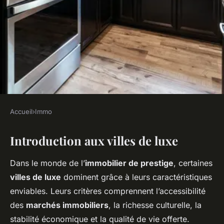
Accueil
›
Immo
IMMO
Introduction aux villes de luxe
Les villes les plus prisées pour
l'immobilier de prestige
Dans le monde de l’
immobilier de prestige
, certaines
villes de luxe
dominent grâce à leurs caractéristiques
Manon
•
20 décembre 2024
•
5 min de lecture
enviables. Leurs critères comprennent l’accessibilité
des
marchés immobiliers
, la richesse culturelle, la
stabilité économique et la qualité de vie offerte.